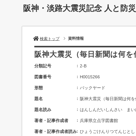
阪神・淡路大震災記念 人と防
資料情報
検索トップ
阪神大震災（毎日新聞は何を伝
分類記号
2-B
図書番号
H0015266
形態
バックヤード
題名
阪神大震災（毎日新聞は何を伝
題名読み
はんしんだいしんさい まい
著者・記事作成者
兵庫県立点字図書館
著者・記事作成者読み
ひょうごけんりつてんじとし