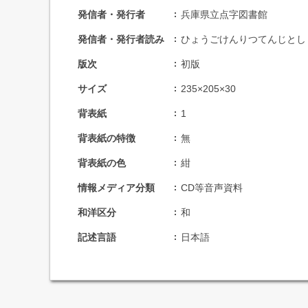
発信者・発行者
兵庫県立点字図書館
発信者・発行者読み
ひょうごけんりつてんじとし
版次
初版
サイズ
235×205×30
背表紙
1
背表紙の特徴
無
背表紙の色
紺
情報メディア分類
CD等音声資料
和洋区分
和
記述言語
日本語