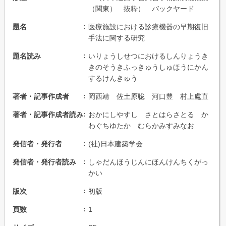
（関東） 抜粋） バックヤード
題名
医療施設における診療機器の早期復旧
手法に関する研究
題名読み
いりょうしせつにおけるしんりょうき
きのそうきふっきゅうしゅほうにかん
するけんきゅう
著者・記事作成者
岡西靖 佐土原聡 河口豊 村上處直
著者・記事作成者読み
おかにしやすし さとはらさとる か
わぐちゆたか むらかみすみなお
発信者・発行者
(社)日本建築学会
発信者・発行者読み
しゃだんほうじんにほんけんちくがっ
かい
版次
初版
頁数
1