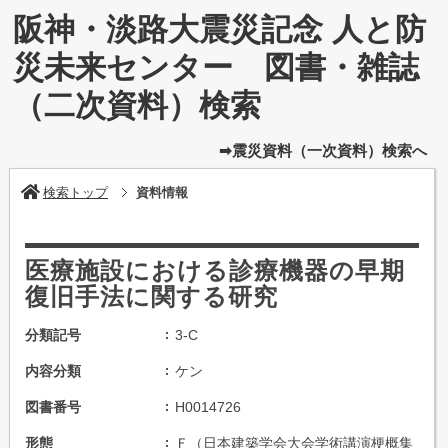
阪神・淡路大震災記念 人と防
災未来センター 図書・雑誌
（二次資料）検索
➡震災資料（一次資料）検索へ
検索トップ
資料情報
医療施設における診療機器の早期
復旧手法に関する研究
分類記号
3-C
内容分類
ケン
図書番号
H0014726
形態
Ｆ（日本建築学会大会学術講演梗概集