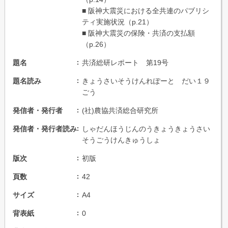
■ 阪神大震災における全共連のパブリシ
ティ実施状況（p.21）
■ 阪神大震災の保険・共済の支払額
（p.26）
題名
共済総研レポート 第19号
題名読み
きょうさいそうけんれぽーと だい１９
ごう
発信者・発行者
(社)農協共済総合研究所
発信者・発行者読み
しゃだんほうじんのうきょうきょうさい
そうごうけんきゅうしょ
版次
初版
頁数
42
サイズ
A4
背表紙
0