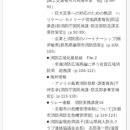
[国土交通省河川局海岸室 他]（p.84-
91）
・巨大災害への対応のための教訓 ハ
リケーン･カトリーナ現地調査報告[田辺
康彦(前消防庁国民保護･防災部防災課災
害対策官)]（p.92-99）
・企業と消防団のパートナーシップ[根
岸敏男(群馬県藤岡市消防団長)]（p.100-
103）
■ 消防広域化最前線 File.2
・常備消防広域再編に伴う佐賀広域消
防局 総務課（p.104-112）
■ 海外情報
・アメリカ義勇消防視察･調査報告[下
仲宏卓(消防庁国民保護･防災部参事官補
佐)]（p.113-118）
■ リレー連載 消防実務講座16
・京都市の危機管理体制について[京都
市消防局防災危機管理室]（p.119-123）
■ 消防論壇[松岡昌子(富山県婦人防火ク
ラブ連絡協議会会長) 石田喜一郎(滋賀