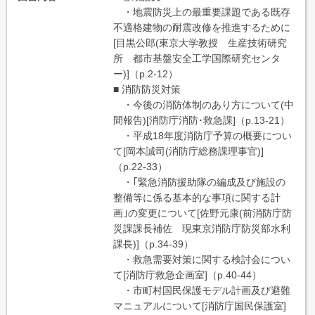
・地震防災上の最重要課題である既存
不適格建物の耐震改修を推進するために
[目黒公郎(東京大学教授 生産技術研究
所 都市基盤安全工学国際研究センタ
ー)]（p.2-12）
■ 消防防災対策
・今後の消防体制のあり方について(中
間報告)[消防庁消防･救急課]（p.13-21）
・平成18年度消防庁予算の概要につい
て[岡本誠司(消防庁総務課理事官)]
（p.22-33）
・｢緊急消防援助隊の編成及び施設の
整備等に係る基本的な事項に関する計
画｣の変更について[佐野元康(前消防庁防
災課課長補佐 現東京消防庁防災部水利
課長)]（p.34-39）
・救急需要対策に関する検討会につい
て[消防庁救急企画室]（p.40-44）
・市町村国民保護モデル計画及び避難
マニュアルについて[消防庁国民保護室]