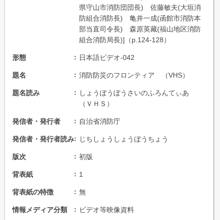
県守山市消防団団長) 佐藤敏夫(大垣消
防組合消防長) 亀井一成(函館市消防本
部当直司令長) 森原英藏(福山地区消防
組合消防局長)]（p.124-128）
形態
日本語ビデオ-042
題名
消防防災のフロンティア （VHS）
題名読み
しょうぼうぼうさいのふろんてぃあ
（ＶＨＳ）
発信者・発行者
自治省消防庁
発信者・発行者読み
じちしょうしょうぼうちょう
版次
初版
背表紙
1
背表紙の特徴
無
情報メディア分類
ビデオ等映像資料