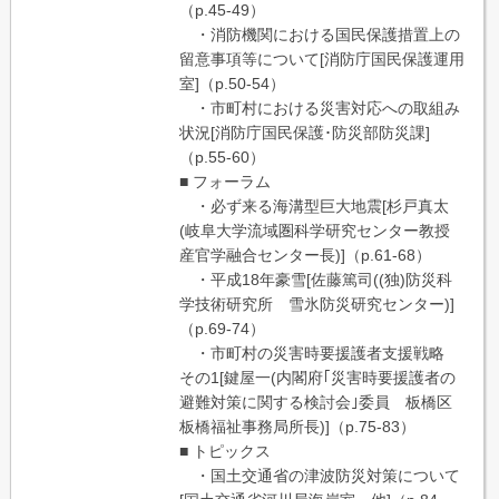
（p.45-49）
・消防機関における国民保護措置上の
留意事項等について[消防庁国民保護運用
室]（p.50-54）
・市町村における災害対応への取組み
状況[消防庁国民保護･防災部防災課]
（p.55-60）
■ フォーラム
・必ず来る海溝型巨大地震[杉戸真太
(岐阜大学流域圏科学研究センター教授
産官学融合センター長)]（p.61-68）
・平成18年豪雪[佐藤篤司((独)防災科
学技術研究所 雪氷防災研究センター)]
（p.69-74）
・市町村の災害時要援護者支援戦略
その1[鍵屋一(内閣府｢災害時要援護者の
避難対策に関する検討会｣委員 板橋区
板橋福祉事務局所長)]（p.75-83）
■ トピックス
・国土交通省の津波防災対策について