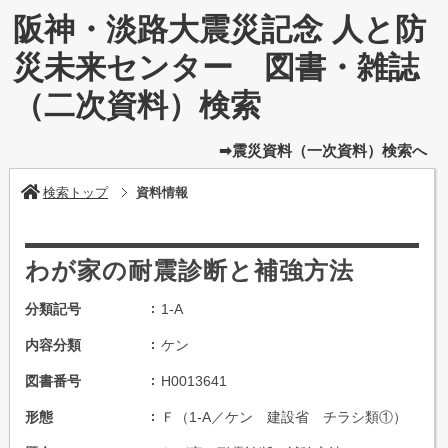
阪神・淡路大震災記念 人と防
災未来センター 図書・雑誌
（二次資料）検索
➡震災資料（一次資料）検索へ
検索トップ
資料情報
わが家の耐震診断と補強方法
分類記号
1-A
内容分類
ケン
図書番号
H0013641
形態
Ｆ（1-A／ケン 建設省 チラシ類①）