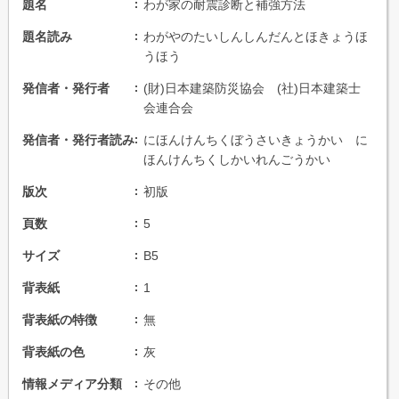
題名
わが家の耐震診断と補強方法
題名読み
わがやのたいしんしんだんとほきょうほ
うほう
発信者・発行者
(財)日本建築防災協会 (社)日本建築士
会連合会
発信者・発行者読み
にほんけんちくぼうさいきょうかい に
ほんけんちくしかいれんごうかい
版次
初版
頁数
5
サイズ
B5
背表紙
1
背表紙の特徴
無
背表紙の色
灰
情報メディア分類
その他