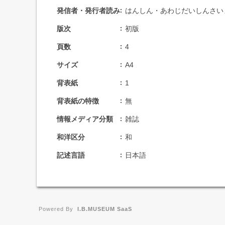
発信者・発行者読み
はんしん・あわじだいしんさい
版次
初版
頁数
4
サイズ
A4
背表紙
1
背表紙の特徴
無
情報メディア分類
雑誌
和洋区分
和
記述言語
日本語
Powered By
I.B.MUSEUM SaaS