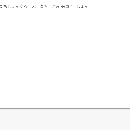
まちしえんぐるーぷ まち・こみゅにけーしょん