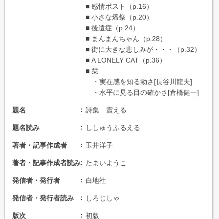
■ 感情ポスト（p.16）
■ 小さな燔祭（p.20）
■ 後遺症（p.24）
■ まんまんちゃん（p.28）
■ 街に大きな悲しみが・・・（p.32）
■ A LONELY CAT（p.36）
■ 栞
・実在感を知る勁さ[長谷川龍夫]
・水平に見る目の確かさ[倉橋健一]
題名
詩集 震える
題名読み
ししゅうふるえる
著者・記事作成者
玉井洋子
著者・記事作成者読み
たまいようこ
発信者・発行者
白地社
発信者・発行者読み
しろじしゃ
版次
初版