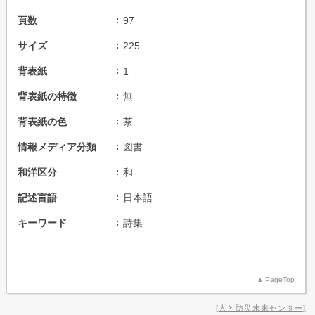
頁数
97
サイズ
225
背表紙
1
背表紙の特徴
無
背表紙の色
茶
情報メディア分類
図書
和洋区分
和
記述言語
日本語
キーワード
詩集
PageTop
人と防災未来センター