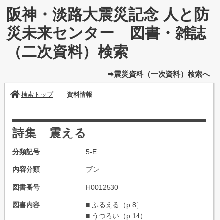
阪神・淡路大震災記念 人と防
災未来センター 図書・雑誌
（二次資料）検索
➡震災資料（一次資料）検索へ
検索トップ
資料情報
詩集 震える
分類記号
5-E
内容分類
ブン
図書番号
H0012530
図書内容
■ ふるえる（p.8）
■ うつろい（p.14）