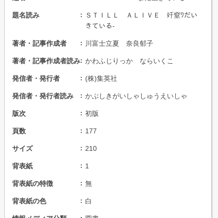
題名読み
ＳＴＩＬＬ ＡＬＩＶＥ 竏窒ﾜだい
きている-
著者・記事作成者
川富士立夏 奈良郁子
著者・記事作成者読み
かわふじりっか ならいくこ
発信者・発行者
(株)集英社
発信者・発行者読み
かぶしきがいしゃしゅうえいしゃ
版次
初版
頁数
177
サイズ
210
背表紙
1
背表紙の特徴
無
背表紙の色
白