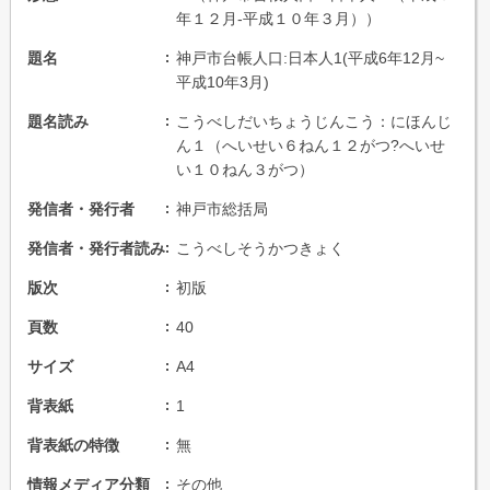
年１２月-平成１０年３月））
題名
神戸市台帳人口:日本人1(平成6年12月~
平成10年3月)
題名読み
こうべしだいちょうじんこう：にほんじ
ん１（へいせい６ねん１２がつ?へいせ
い１０ねん３がつ）
発信者・発行者
神戸市総括局
発信者・発行者読み
こうべしそうかつきょく
版次
初版
頁数
40
サイズ
A4
背表紙
1
背表紙の特徴
無
情報メディア分類
その他