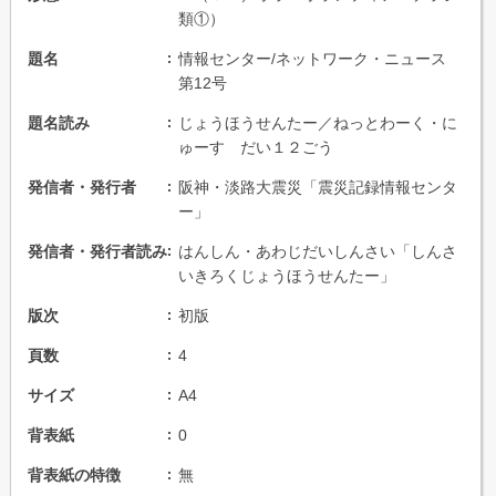
類①）
題名
情報センター/ネットワーク・ニュース
第12号
題名読み
じょうほうせんたー／ねっとわーく・に
ゅーす だい１２ごう
発信者・発行者
阪神・淡路大震災「震災記録情報センタ
ー」
発信者・発行者読み
はんしん・あわじだいしんさい「しんさ
いきろくじょうほうせんたー」
版次
初版
頁数
4
サイズ
A4
背表紙
0
背表紙の特徴
無