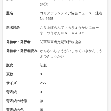
類①）
題名
コリアボランティア協会ニュース 通巻
No.4495
題名読み
こりあぼらんてぃあきょうかいにゅー
す つうかんＮｏ．４４９５
発信者・発行者
関西障害者定期刊行物協会
発信者・発行者読み
かんさいしょうがいしゃていきかんこう
ぶつきょうかい
版次
初版
頁数
8
サイズ
255
背表紙
0
背表紙の特徴
無
背表紙の色
黄