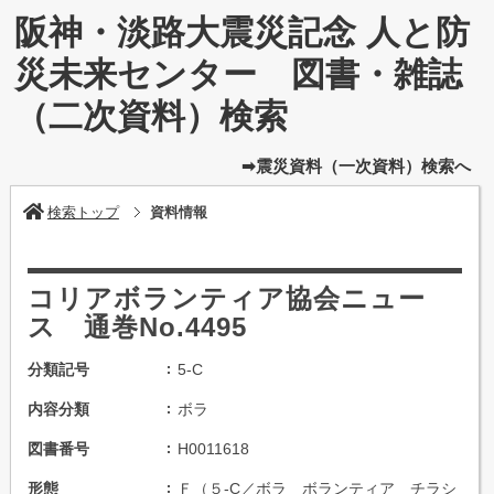
阪神・淡路大震災記念 人と防
災未来センター 図書・雑誌
（二次資料）検索
➡震災資料（一次資料）検索へ
検索トップ
資料情報
コリアボランティア協会ニュー
ス 通巻No.4495
分類記号
5-C
内容分類
ボラ
図書番号
H0011618
形態
Ｆ（５-C／ボラ ボランティア チラシ