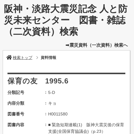
阪神・淡路大震災記念 人と防
災未来センター 図書・雑誌
（二次資料）検索
➡震災資料（一次資料）検索へ
検索トップ
資料情報
保育の友 1995.6
分類記号
5-D
内容分類
キョ
図書番号
H0011580
図書内容
■ 緊急短期連載(1) 阪神大震災後の保育
支援(全国保育協議会)（p.23）