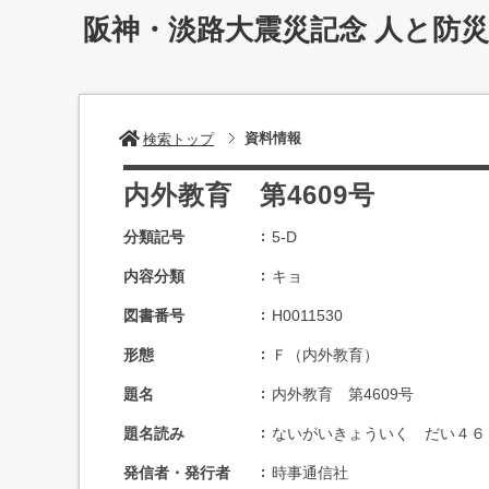
阪神・淡路大震災記念 人と防
資料情報
検索トップ
内外教育 第4609号
分類記号
5-D
内容分類
キョ
図書番号
H0011530
形態
Ｆ（内外教育）
題名
内外教育 第4609号
題名読み
ないがいきょういく だい４６
発信者・発行者
時事通信社