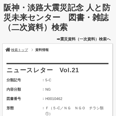
阪神・淡路大震災記念 人と防
災未来センター 図書・雑誌
（二次資料）検索
➡震災資料（一次資料）検索へ
検索トップ
資料情報
ニュースレター Vol.21
分類記号
5-C
内容分類
NG
図書番号
H0010462
形態
Ｆ（５-C／ＮＧ ＮＧＯ チラシ類
①）