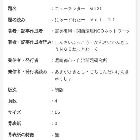
題名
ニュースレター Vol.21
題名読み
にゅーすれたー Ｖｏｌ．２１
著者・記事作成者
震災復興・関西環境NGOネットワーク
著者・記事作成者読み
しんさいふっこう・かんさいかんきょ
うＮＧＯねっとわーく
発信者・発行者
尼崎都市・自治問題研究所
発信者・発行者読み
あまがさきとし・じちもんだいけんき
ゅうしょ
版次
初版
頁数
4
サイズ
B5
背表紙
0
背表紙の特徴
無