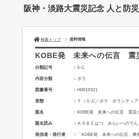
阪神・淡路大震災記念 人と防
資料情報
検索トップ
KOBE発 未来への伝言 
分類記号
5-C
内容分類
ボラ
図書番号
H0010321
形態
Ｆ（５-C／ボラ ボランティ
題名
KOBE発 未来への伝言 震
題名読み
ＫＯＢＥはつ みらいへのでん
発信者・発行者
「KOBE発 未来への伝言」事