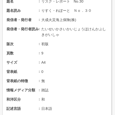
題名
リスク・レポート No.30
題名読み
りすく・れぽーと Ｎｏ．３０
発信者・発行者
大成火災海上保険(株)
発信者・発行者読み
たいせいかさいかいじょうほけんかぶし
きがいしゃ
版次
初版
頁数
9
サイズ
A4
背表紙
0
背表紙の特徴
無
情報メディア分類
雑誌
和洋区分
和
記述言語
日本語