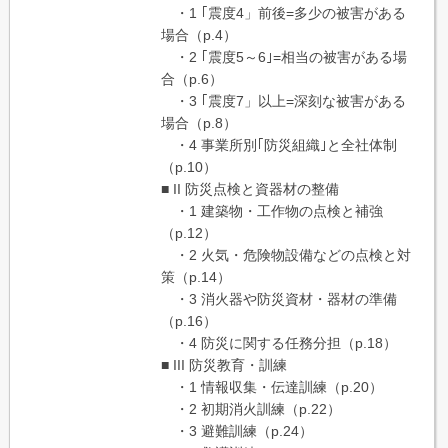
・1 ｢震度4」前後=多少の被害がある
場合（p.4）
・2 ｢震度5～6｣=相当の被害がある場
合（p.6）
・3 ｢震度7」以上=深刻な被害がある
場合（p.8）
・4 事業所別｢防災組織｣と全社体制
（p.10）
■ II 防災点検と資器材の整備
・1 建築物・工作物の点検と補強
（p.12）
・2 火気・危険物設備などの点検と対
策（p.14）
・3 消火器や防災資材・器材の準備
（p.16）
・4 防災に関する任務分担（p.18）
■ III 防災教育・訓練
・1 情報収集・伝達訓練（p.20）
・2 初期消火訓練（p.22）
・3 避難訓練（p.24）