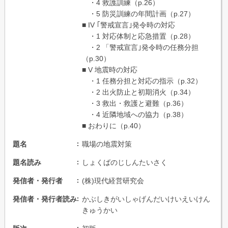
・4 救護訓練（p.26）
・5 防災訓練の年間計画（p.27）
■ IV ｢警戒宣言｣発令時の対応
・1 対応体制と応急措置（p.28）
・2 「警戒宣言｣発令時の任務分担
（p.30）
■ V 地震時の対応
・1 任務分担と対応の指示（p.32）
・2 出火防止と初期消火（p.34）
・3 救出・救護と避難（p.36）
・4 近隣地域への協力（p.38）
■ おわりに（p.40）
題名
職場の地震対策
題名読み
しょくばのじしんたいさく
発信者・発行者
(株)現代経営研究会
発信者・発行者読み
かぶしきがいしゃげんだいけいえいけん
きゅうかい