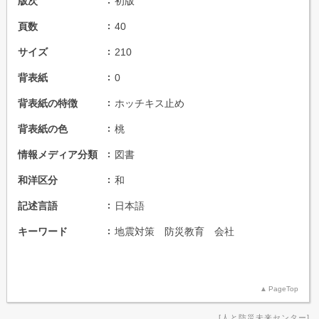
版次
初版
頁数
40
サイズ
210
背表紙
0
背表紙の特徴
ホッチキス止め
背表紙の色
桃
情報メディア分類
図書
和洋区分
和
記述言語
日本語
キーワード
地震対策 防災教育 会社
PageTop
人と防災未来センター