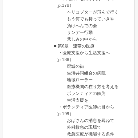
（p.179）
ヘリコプターが飛んで行く
もう何でも持っていきや
負けへんでの会
サンデー行動
悲しみの中から
■ 第6章 連帯の医療
・医療支援から生活支援へ
（p.188）
廃墟の街
生活共同組合の病院
地域ローラー
医療機関の在り方を考える
ボランティアの鉄則
生活支援を
・ボランティア医師の目から
（p.199）
おばさんの消息を尋ねて
外科救急の現場で
救急医療が機能する条件