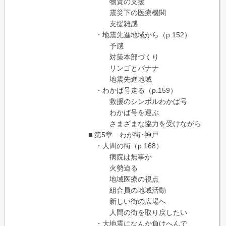
物資の支援
震災下の医療機関
支援雑感
・地震先進地域から（p.152）
予感
対策本部づくり
リンゴとバナナ
地震先進地域
・わかば号走る（p.159）
救援のシンボルわかば号
わかば号を運ぶ
さまざまな協力を受けながら
■ 第5章 わが街･神戸
・人間の街（p.168）
病院は無事か
火勢迫る
地域医療の視点
組合員の地域活動
新しい街の広場へ
人間の街を取り戻したい
・大地震になんか負けへんで