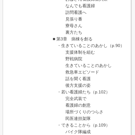
なんでも看護婦
訪問看護へ
見張り番
寮母さん
裏方たち
■ 第3章 病棟を創る
・生きていることのあかし（p.90）
支援体制を組む
野戦病院
生きていることのあかし
救急車エピソード
話を聞く看護
後方支援の姿
・若い看護婦たち（p.102）
完全武装で
看護婦の創意
場所づくりのつらさ
民医連担架隊
・できることから（p.109）
バイク隊編成