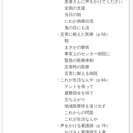
患者さんに声をかけてください
全国の支援
当日の朝
にわか病棟出現
鬼の目にも涙
・災害に耐えた医療（p.56）
朝
まさかの惨状
事実上のセンター病院に
緊急の医療体制
災害時の医療
災害に耐える病院
・これが生活なんや（p.66）
テントを張って
避難指令を待て
立ち上がり
地域医療班を送り出す
これからの問題
これが生活なんや
・声をかける看護婦（p.76）
おばさん看護婦五人衆