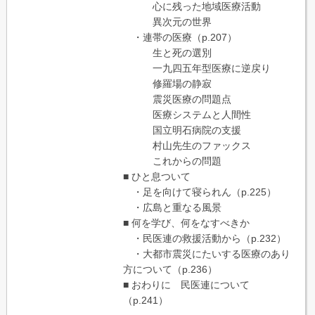
心に残った地域医療活動
異次元の世界
・連帯の医療（p.207）
生と死の選別
一九四五年型医療に逆戻り
修羅場の静寂
震災医療の問題点
医療システムと人間性
国立明石病院の支援
村山先生のファックス
これからの問題
■ ひと息ついて
・足を向けて寝られん（p.225）
・広島と重なる風景
■ 何を学び、何をなすべきか
・民医連の救援活動から（p.232）
・大都市震災にたいする医療のあり
方について（p.236）
■ おわりに 民医連について
（p.241）