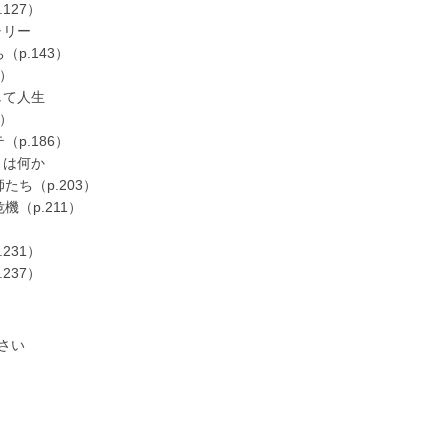
127）
ャリー
p.143）
2）
して人生
3）
p.186）
とは何か
ち（p.203）
（p.211）
231）
237）
さい