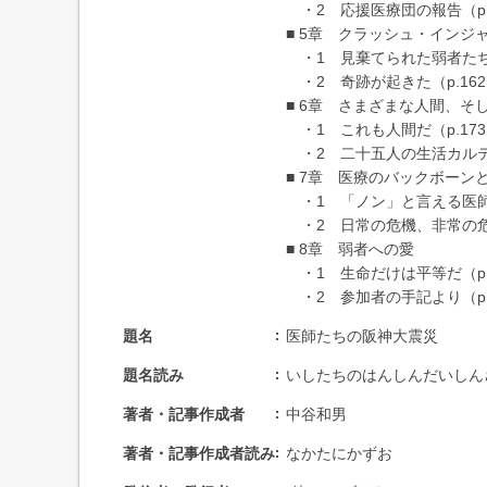
・2 応援医療団の報告（p.
■ 5章 クラッシュ・インジ
・1 見棄てられた弱者たち（
・2 奇跡が起きた（p.16
■ 6章 さまざまな人間、そ
・1 これも人間だ（p.17
・2 二十五人の生活カルテ（
■ 7章 医療のバックボーン
・1 「ノン」と言える医師た
・2 日常の危機、非常の危機
■ 8章 弱者への愛
・1 生命だけは平等だ（p.
・2 参加者の手記より（p.
題名
医師たちの阪神大震災
題名読み
いしたちのはんしんだいしん
著者・記事作成者
中谷和男
著者・記事作成者読み
なかたにかずお