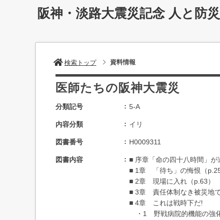
阪神・淡路大震災記念 人と防
資料情報
検索トップ
医師たちの阪神大震災
分類記号
5-A
内容分類
イリ
図書番号
H0009311
図書内容
■ 序章「命の四十八時間」が
■ 1章 「待ち」の悔恨（p.2
■ 2章 現場に入れ（p.63）
■ 3章 責任体制なき被災地で
■ 4章 これは戦時下だ!
・1 野戦病院的機能の強化（