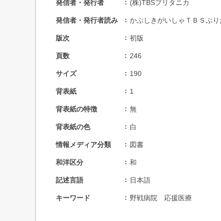
発信者・発行者
(株)TBSブリタニカ
発信者・発行者読み
かぶしきがいしゃＴＢＳぶり
版次
初版
頁数
246
サイズ
190
背表紙
1
背表紙の特徴
無
背表紙の色
白
情報メディア分類
図書
和洋区分
和
記述言語
日本語
キーワード
野戦病院 応援医療