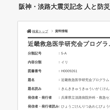
阪神・淡路大震災記念 人と防
資料情報
検索トップ
近畿救急医学研究会プログラ
分類記号
5-A
内容分類
イリ
図書番号
H0009261
題名
近畿救急医学研究会プログラム
題名読み
きんききゅうきゅういがくけん
発信者・発行者
兵庫県立淡路病院外科・救急セ
発信者・発行者読み
ひょうごけんりつあわじびょう