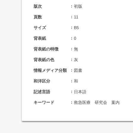
版次
初版
頁数
11
サイズ
B5
背表紙
0
背表紙の特徴
無
背表紙の色
灰
情報メディア分類
図書
和洋区分
和
記述言語
日本語
キーワード
救急医療 研究会 案内