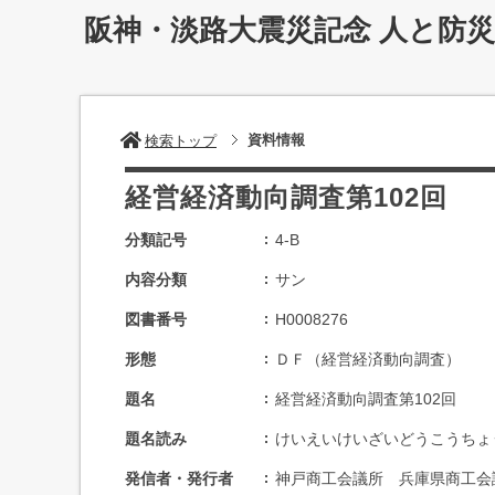
阪神・淡路大震災記念 人と防
資料情報
検索トップ
経営経済動向調査第102回
分類記号
4-B
内容分類
サン
図書番号
H0008276
形態
ＤＦ（経営経済動向調査）
題名
経営経済動向調査第102回
題名読み
けいえいけいざいどうこうちょ
発信者・発行者
神戸商工会議所 兵庫県商工会