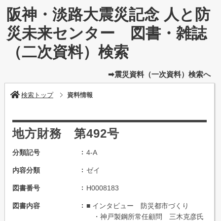
阪神・淡路大震災記念 人と防
災未来センター 図書・雑誌
（二次資料）検索
➡震災資料（一次資料）検索へ
検索トップ
資料情報
地方財務 第492号
分類記号
4-A
内容分類
ゼイ
図書番号
H0008183
図書内容
■ インタビュー 防災都市づくり
・神戸製鋼所常任顧問 三木克彦氏