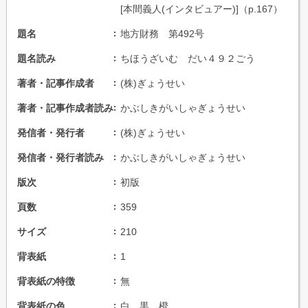
[本間義人(インタビュアー)]（p.167）
題名
地方財務 第492号
題名読み
ちほうざいむ だい４９２ごう
著者・記事作成者
(株)ぎょうせい
著者・記事作成者読み
かぶしきがいしゃぎょうせい
発信者・発行者
(株)ぎょうせい
発信者・発行者読み
かぶしきがいしゃぎょうせい
版次
初版
頁数
359
サイズ
210
背表紙
1
背表紙の特徴
無
背表紙の色
白 黒 橙