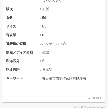
しゃきんざい
版次
初版
頁数
56
サイズ
B5
背表紙
0
背表紙の特徴
ホッチキス止め
情報メディア分類
雑誌
和洋区分
和
記述言語
日本語
キーワード
罹災都市借地借家臨時処理法
PageTop
人と防災未来センター