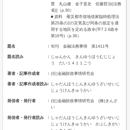
寛 丸山健 金子直史 佐藤哲治(法務
省)]（p.30）
■ 資料 罹災都市借地借家臨時処理法
第25条の2の災害及び同条の規定を適
用する地区を定める政令(平7.2.6政令
第16号)（p.36）
題名
旬刊 金融法務事情 第1411号
題名読み
じゅんかん きんゆうほうむじじょ
う だい１４１１ごう
著者・記事作成者
(社)金融財政事情研究会
著者・記事作成者読み
しゃだんほうじんきんゆうざいせいじ
じょうけんきゅうかい
発信者・発行者
(社)金融財政事情研究会 (株)きんざ
い
発信者・発行者読み
しゃだんほうじんきんゆうざいせいじ
じょうけんきゅうかい かぶしきがい