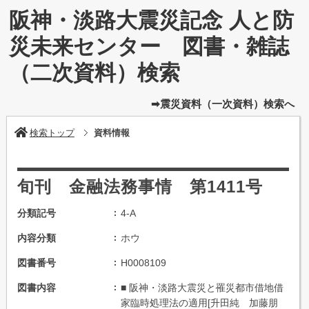
阪神・淡路大震災記念 人と防
災未来センター 図書・雑誌
（二次資料）検索
➡震災資料（一次資料）検索へ
検索トップ
資料情報
旬刊 金融法務事情 第1411号
分類記号
4-A
内容分類
ホウ
図書番号
H0008109
図書内容
■ 阪神・淡路大震災と罹災都市借地借
家臨時処理法の適用[升田純 加藤朋