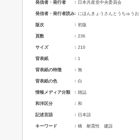
発信者・発行者
日本共産党中央委員会
発信者・発行者読み
にほんきょうさんとうちゅうお
版次
初版
頁数
236
サイズ
210
背表紙
1
背表紙の特徴
無
背表紙の色
白
情報メディア分類
雑誌
和洋区分
和
記述言語
日本語
キーワード
橋 耐震性 建設