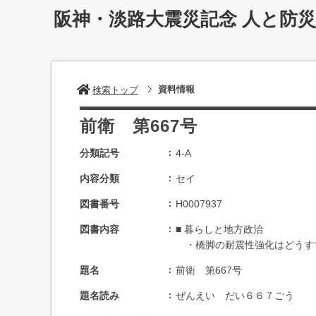
阪神・淡路大震災記念 人と防
資料情報
検索トップ
前衛 第667号
分類記号
4-A
内容分類
セイ
図書番号
H0007937
図書内容
■ 暮らしと地方政治
・橋脚の耐震性強化はどうすすん
題名
前衛 第667号
題名読み
ぜんえい だい６６７ごう