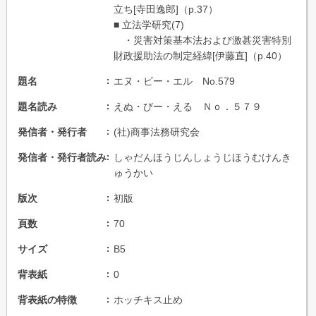
立ち[寺田逸郎]（p.37）
■ 立法学研究(7)
・災害対策基本法および激甚災害特別
財政援助法の制定経緯[伊藤直]（p.40）
題名
エヌ・ビー・エル No.579
題名読み
えぬ・びー・える Ｎｏ．５７９
発信者・発行者
(社)商事法務研究会
発信者・発行者読み
しゃだんほうじんしょうじほうむけんき
ゅうかい
版次
初版
頁数
70
サイズ
B5
背表紙
0
背表紙の特徴
ホッチキス止め