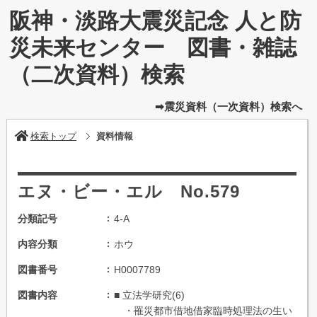
阪神・淡路大震災記念 人と防
災未来センター 図書・雑誌
（二次資料）検索
➡震災資料（一次資料）検索へ
検索トップ
資料情報
エヌ・ビー・エル No.579
分類記号
4-A
内容分類
ホウ
図書番号
H0007789
図書内容
■ 立法学研究(6)
・罹災都市借地借家臨時処理法の生い