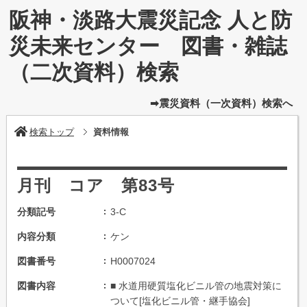
阪神・淡路大震災記念 人と防
災未来センター 図書・雑誌
（二次資料）検索
➡震災資料（一次資料）検索へ
検索トップ
資料情報
月刊 コア 第83号
分類記号
3-C
内容分類
ケン
図書番号
H0007024
図書内容
■ 水道用硬質塩化ビニル管の地震対策に
ついて[塩化ビニル管・継手協会]