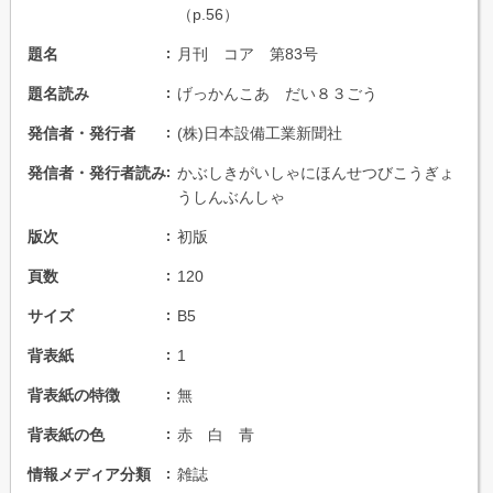
（p.56）
題名
月刊 コア 第83号
題名読み
げっかんこあ だい８３ごう
発信者・発行者
(株)日本設備工業新聞社
発信者・発行者読み
かぶしきがいしゃにほんせつびこうぎょ
うしんぶんしゃ
版次
初版
頁数
120
サイズ
B5
背表紙
1
背表紙の特徴
無
背表紙の色
赤 白 青
情報メディア分類
雑誌