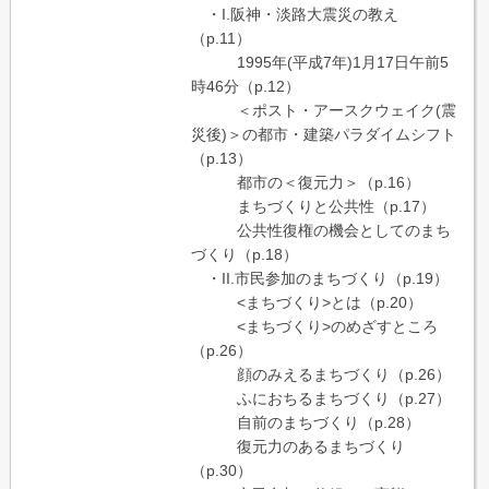
・I.阪神・淡路大震災の教え
（p.11）
1995年(平成7年)1月17日午前5
時46分（p.12）
＜ポスト・アースクウェイク(震
災後)＞の都市・建築パラダイムシフト
（p.13）
都市の＜復元力＞（p.16）
まちづくりと公共性（p.17）
公共性復権の機会としてのまち
づくり（p.18）
・II.市民参加のまちづくり（p.19）
<まちづくり>とは（p.20）
<まちづくり>のめざすところ
（p.26）
顔のみえるまちづくり（p.26）
ふにおちるまちづくり（p.27）
自前のまちづくり（p.28）
復元力のあるまちづくり
（p.30）