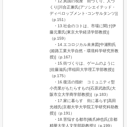
・12.異国の視座 街づくり、人づ
くり[川合正兼氏(アソシエイテッド・
ディベロップメント･コンサルタンツ)]
（p.151）
・13.社会のコトは、市場に聞け[伊
藤元重氏(東京大学経済学部教授)]
（p.159）
・14.エコロジカル未来図[中瀬勲氏
(姫路工業大学自然・環境科学研究所教
授)]（p.167）
・15.街づくりは、ゲームのように
[佐藤滋氏(早稲田大学理工学部教授)]
（p.175）
・16.復活の指針 コミュニティ型
小売業がもたらすもの[石原武政氏(大
阪市立大学商学部教授)]（p.183）
・17.家に暮らす 街に暮らす[高田
光雄氏(京都大学大学院工学研究科助教
授)]（p.191）
・18.苦悩する都市[橋爪紳也氏(京都
精華大学人文学部助教授)]（p.199）