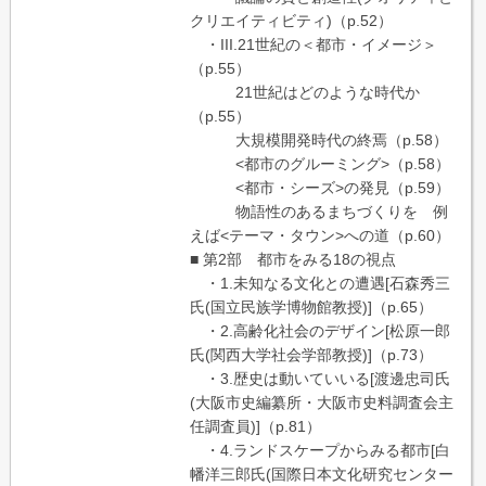
クリエイティビティ)（p.52）
・III.21世紀の＜都市・イメージ＞
（p.55）
21世紀はどのような時代か
（p.55）
大規模開発時代の終焉（p.58）
<都市のグルーミング>（p.58）
<都市・シーズ>の発見（p.59）
物語性のあるまちづくりを 例
えば<テーマ・タウン>への道（p.60）
■ 第2部 都市をみる18の視点
・1.未知なる文化との遭遇[石森秀三
氏(国立民族学博物館教授)]（p.65）
・2.高齢化社会のデザイン[松原一郎
氏(関西大学社会学部教授)]（p.73）
・3.歴史は動いていいる[渡邊忠司氏
(大阪市史編纂所・大阪市史料調査会主
任調査員)]（p.81）
・4.ランドスケープからみる都市[白
幡洋三郎氏(国際日本文化研究センター