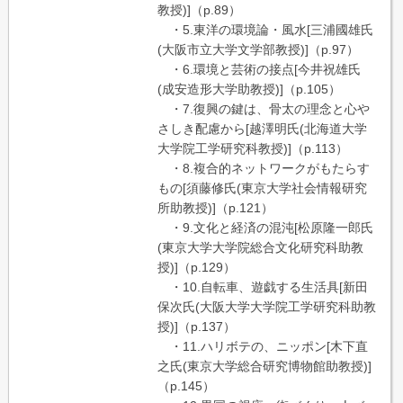
教授)]（p.89）
・5.東洋の環境論・風水[三浦國雄氏
(大阪市立大学文学部教授)]（p.97）
・6.環境と芸術の接点[今井祝雄氏
(成安造形大学助教授)]（p.105）
・7.復興の鍵は、骨太の理念と心や
さしき配慮から[越澤明氏(北海道大学
大学院工学研究科教授)]（p.113）
・8.複合的ネットワークがもたらす
もの[須藤修氏(東京大学社会情報研究
所助教授)]（p.121）
・9.文化と経済の混沌[松原隆一郎氏
(東京大学大学院総合文化研究科助教
授)]（p.129）
・10.自転車、遊戯する生活具[新田
保次氏(大阪大学大学院工学研究科助教
授)]（p.137）
・11.ハリボテの、ニッポン[木下直
之氏(東京大学総合研究博物館助教授)]
（p.145）