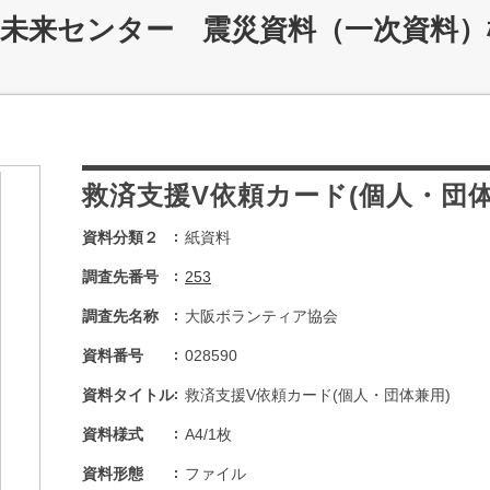
災未来センター 震災資料（一次資料）
救済支援V依頼カード(個人・団体
資料分類２
紙資料
調査先番号
253
調査先名称
大阪ボランティア協会
資料番号
028590
資料タイトル
救済支援V依頼カード(個人・団体兼用)
資料様式
A4/1枚
資料形態
ファイル