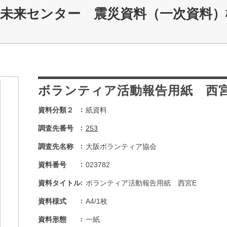
災未来センター 震災資料（一次資料）
ボランティア活動報告用紙 西
資料分類２
紙資料
調査先番号
253
調査先名称
大阪ボランティア協会
資料番号
023782
資料タイトル
ボランティア活動報告用紙 西宮E
資料様式
A4/1枚
資料形態
一紙