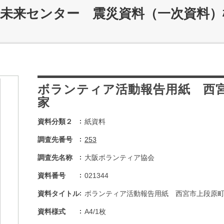
災未来センター 震災資料（一次資料）
ボランティア活動報告用紙 西宮
家
資料分類２
紙資料
調査先番号
253
調査先名称
大阪ボランティア協会
資料番号
021344
資料タイトル
ボランティア活動報告用紙 西宮市上段原町
資料様式
A4/1枚