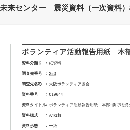
災未来センター 震災資料（一次資料）
ボランティア活動報告用紙 本
資料分類２
紙資料
調査先番号
253
調査先名称
大阪ボランティア協会
資料番号
019644
資料タイトル
ボランティア活動報告用紙 本部･前で物資
資料様式
A4/1枚
資料形態
一紙