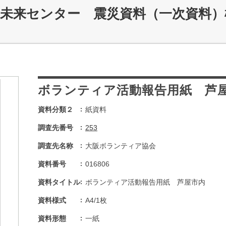
災未来センター 震災資料（一次資料）
ボランティア活動報告用紙 芦
資料分類２
紙資料
調査先番号
253
調査先名称
大阪ボランティア協会
資料番号
016806
資料タイトル
ボランティア活動報告用紙 芦屋市内
資料様式
A4/1枚
資料形態
一紙