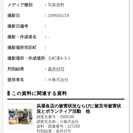
メディア種別
写真資料
撮影日
1995/01/19
撮影日備考
撮影・作成者名
-
撮影場所市区町
撮影場所・作成場所
元町通4-3-1
判別結果
条件付可
提供者名
Ｈ株式会社
この資料に関連する資料
浜屋各店の被害状況ならびに被災寺被害状
況とボランティア活動 他
調査先番号：3300190
調査先名称：Ｈ株式会社
資料・図書番号：227258
判別結果：条件付可