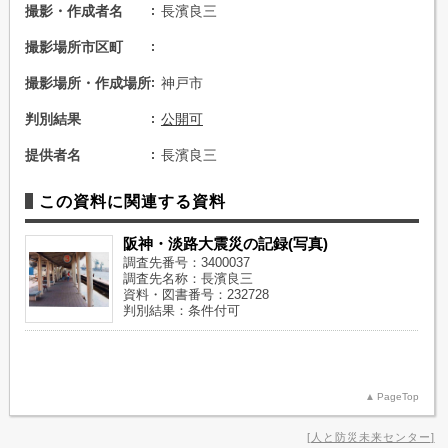
撮影・作成者名
長濱良三
撮影場所市区町
撮影場所・作成場所
神戸市
判別結果
公開可
提供者名
長濱良三
この資料に関連する資料
阪神・淡路大震災の記録(写真)
調査先番号：3400037
調査先名称：長濱良三
資料・図書番号：232728
判別結果：条件付可
PageTop
人と防災未来センター