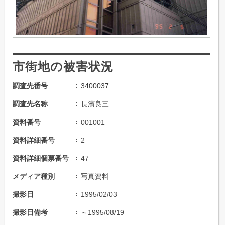
市街地の被害状況
調査先番号
3400037
調査先名称
長濱良三
資料番号
001001
資料詳細番号
2
資料詳細個票番号
47
メディア種別
写真資料
撮影日
1995/02/03
撮影日備考
～1995/08/19