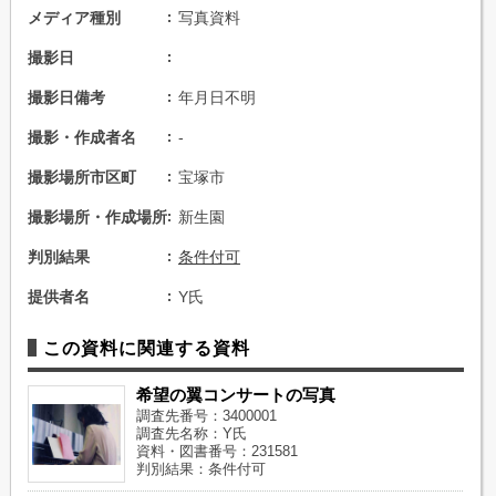
メディア種別
写真資料
撮影日
撮影日備考
年月日不明
撮影・作成者名
-
撮影場所市区町
宝塚市
撮影場所・作成場所
新生園
判別結果
条件付可
提供者名
Y氏
この資料に関連する資料
希望の翼コンサートの写真
調査先番号：3400001
調査先名称：Y氏
資料・図書番号：231581
判別結果：条件付可