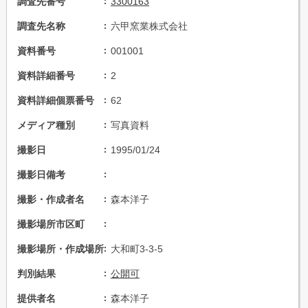
調査先番号
3300163
調査先名称
六甲窯業株式会社
資料番号
001001
資料詳細番号
2
資料詳細個票番号
62
メディア種別
写真資料
撮影日
1995/01/24
撮影日備考
撮影・作成者名
森本洋子
撮影場所市区町
撮影場所・作成場所
大和町3-3-5
判別結果
公開可
提供者名
森本洋子