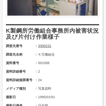
K製鋼所労働組合事務所内被害状況
及び片付け作業様子
調査先番号
3300231
調査先名称
Ｋ労働組合
資料番号
001008
資料詳細番号
2
資料詳細個票番号
24
メディア種別
写真資料
撮影日
1995/01/01
撮影日備考
日不明