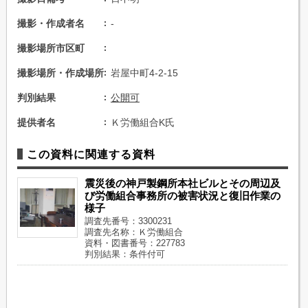
撮影・作成者名
-
撮影場所市区町
撮影場所・作成場所
岩屋中町4-2-15
判別結果
公開可
提供者名
Ｋ労働組合K氏
この資料に関連する資料
震災後の神戸製鋼所本社ビルとその周辺及
び労働組合事務所の被害状況と復旧作業の
様子
調査先番号：3300231
調査先名称：Ｋ労働組合
資料・図書番号：227783
判別結果：条件付可