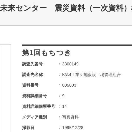
災未来センター 震災資料（一次資料）
第1回もちつき
調査先番号
3300149
調査先名称
K第4工業団地仮設工場管理組合
資料番号
005003
資料詳細番号
9
資料詳細個票番号
14
メディア種別
写真資料
撮影日
1995/12/28