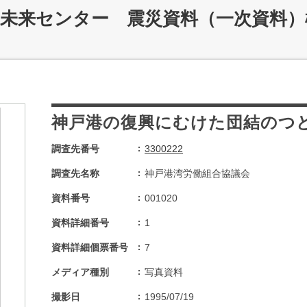
災未来センター 震災資料（一次資料）
神戸港の復興にむけた団結のつ
調査先番号
3300222
調査先名称
神戸港湾労働組合協議会
資料番号
001020
資料詳細番号
1
資料詳細個票番号
7
メディア種別
写真資料
撮影日
1995/07/19