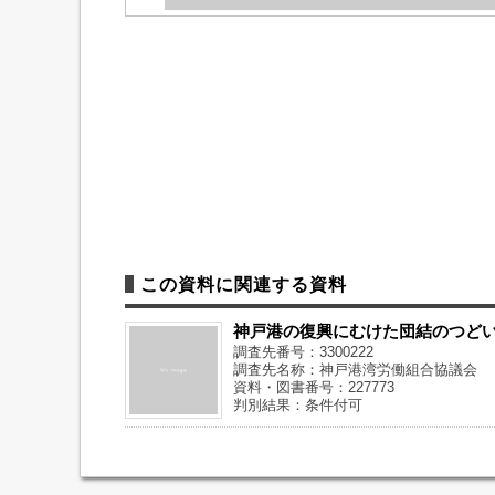
この資料に関連する資料
神戸港の復興にむけた団結のつど
調査先番号：3300222
調査先名称：神戸港湾労働組合協議会
資料・図書番号：227773
判別結果：条件付可