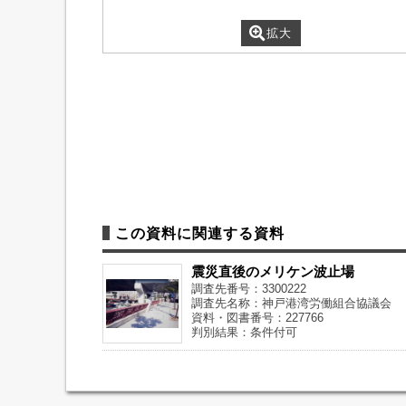
拡大
この資料に関連する資料
震災直後のメリケン波止場
調査先番号：3300222
調査先名称：神戸港湾労働組合協議会
資料・図書番号：227766
判別結果：条件付可