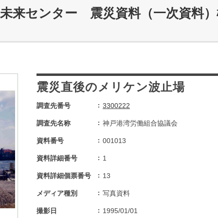
災未来センター 震災資料（一次資料）
震災直後のメリケン波止場
調査先番号
3300222
調査先名称
神戸港湾労働組合協議会
資料番号
001013
資料詳細番号
1
資料詳細個票番号
13
メディア種別
写真資料
撮影日
1995/01/01