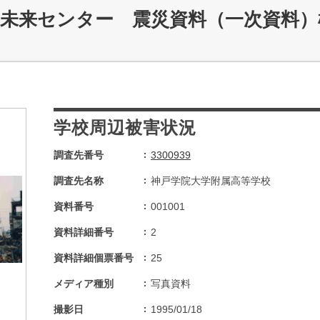
災未来センター 震災資料（一次資料）
学校周辺被害状況
調査先番号
3300939
調査先名称
神戸学院大学附属高等学校
資料番号
001001
資料詳細番号
2
資料詳細個票番号
25
メディア種別
写真資料
撮影日
1995/01/18