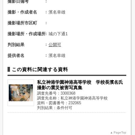
撮影日備考
撮影・作成者名
濱名幸雄
撮影場所市区町
撮影場所・作成場所
城の下通1
判別結果
公開可
提供者名
濱名幸雄
この資料に関連する資料
私立神港学園神港高等学校 学校長濱名氏
撮影の震災被害写真集
調査先番号：3300368
調査先名称：私立神港学園神港高等学校
資料・図書番号：232065
判別結果：条件付可
PageTop