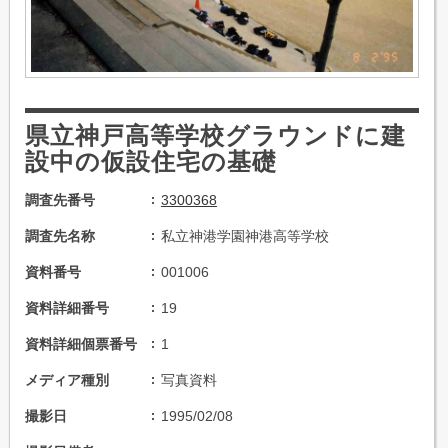
県立神戸高等学校グラウンドに建
設中の仮設住宅の基礎
調査先番号
3300368
調査先名称
私立神港学園神港高等学校
資料番号
001006
資料詳細番号
19
資料詳細個票番号
1
メディア種別
写真資料
撮影日
1995/02/08