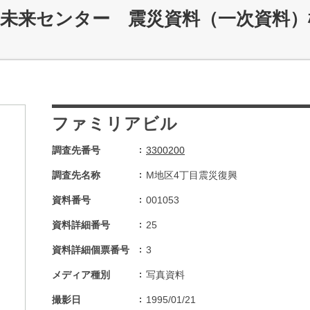
災未来センター 震災資料（一次資料）
ファミリアビル
調査先番号
3300200
調査先名称
M地区4丁目震災復興
資料番号
001053
資料詳細番号
25
資料詳細個票番号
3
メディア種別
写真資料
撮影日
1995/01/21