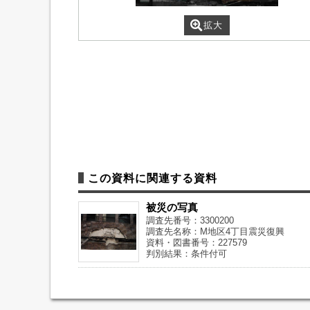
拡大
この資料に関連する資料
被災の写真
調査先番号：3300200
調査先名称：M地区4丁目震災復興
資料・図書番号：227579
判別結果：条件付可