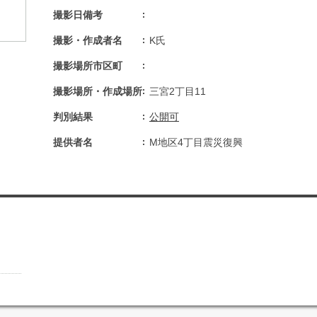
撮影日備考
撮影・作成者名
K氏
撮影場所市区町
撮影場所・作成場所
三宮2丁目11
判別結果
公開可
提供者名
M地区4丁目震災復興