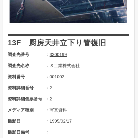
13F 厨房天井立下り管復旧
調査先番号
3300199
調査先名称
Ｓ工業株式会社
資料番号
001002
資料詳細番号
2
資料詳細個票番号
2
メディア種別
写真資料
撮影日
1995/02/17
撮影日備考