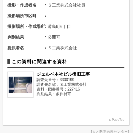
撮影・作成者名
Ｓ工業株式会社社員
撮影場所市区町
撮影場所・作成場所
港島町6丁目
判別結果
公開可
提供者名
Ｓ工業株式会社
この資料に関連する資料
ジェルベ本社ビル復旧工事
調査先番号：3300199
調査先名称：Ｓ工業株式会社
資料・図書番号：227416
判別結果：条件付可
PageTop
人と防災未来センター