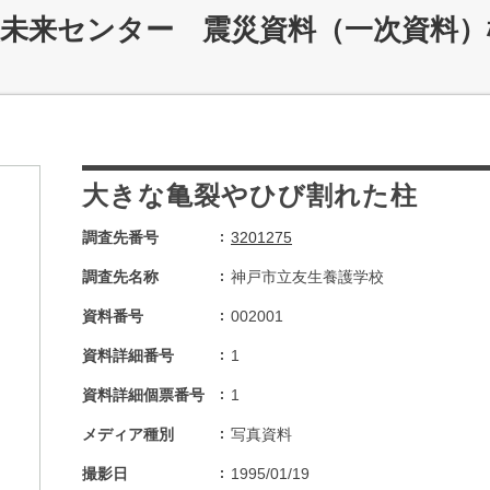
災未来センター 震災資料（一次資料）
大きな亀裂やひび割れた柱
調査先番号
3201275
調査先名称
神戸市立友生養護学校
資料番号
002001
資料詳細番号
1
資料詳細個票番号
1
メディア種別
写真資料
撮影日
1995/01/19