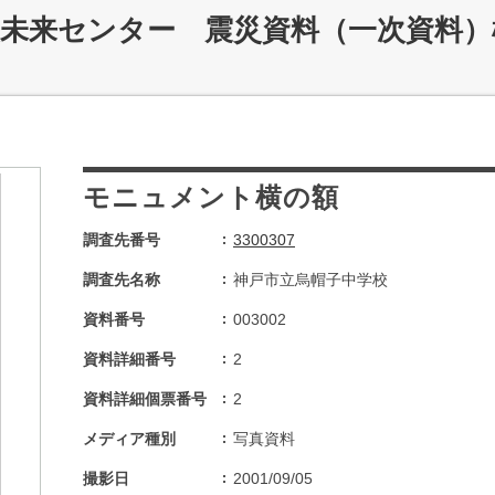
災未来センター 震災資料（一次資料）
モニュメント横の額
調査先番号
3300307
調査先名称
神戸市立烏帽子中学校
資料番号
003002
資料詳細番号
2
資料詳細個票番号
2
メディア種別
写真資料
撮影日
2001/09/05