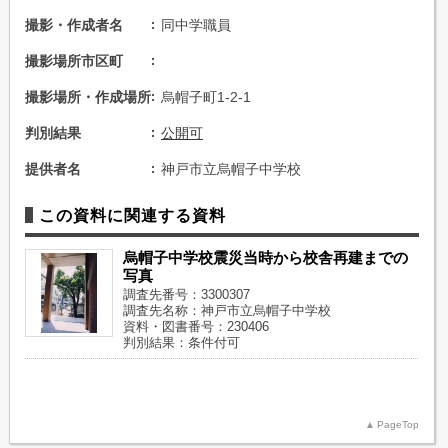
撮影・作成者名
同中学職員
撮影場所市区町
撮影場所・作成場所
烏帽子町1-2-1
判別結果
公開可
提供者名
神戸市立烏帽子中学校
この資料に関連する資料
烏帽子中学校震災当時から校舎再建までの
写真
調査先番号：3300307
調査先名称：神戸市立烏帽子中学校
資料・図書番号：230406
判別結果：条件付可
PageTop