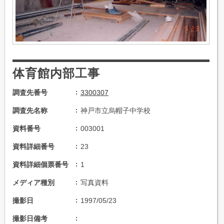
体育館内部工事
調査先番号
3300307
調査先名称
神戸市立烏帽子中学校
資料番号
003001
資料詳細番号
23
資料詳細個票番号
1
メディア種別
写真資料
撮影日
1997/05/23
撮影日備考