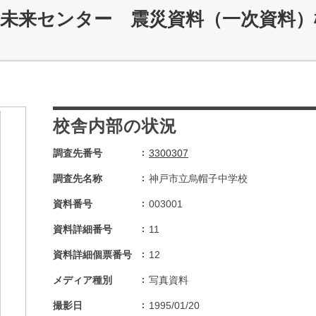
災未来センター 震災資料（一次資料）
校舎内部の状況
調査先番号
3300307
調査先名称
神戸市立烏帽子中学校
資料番号
003001
資料詳細番号
11
資料詳細個票番号
12
メディア種別
写真資料
撮影日
1995/01/20