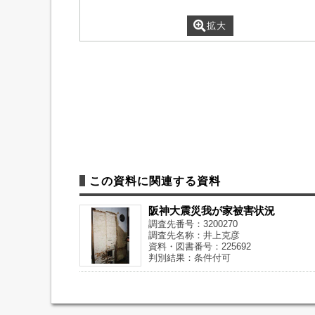
拡大
この資料に関連する資料
阪神大震災我が家被害状況
調査先番号：3200270
調査先名称：井上克彦
資料・図書番号：225692
判別結果：条件付可