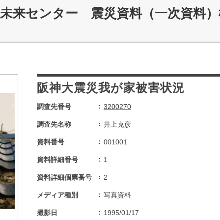
災未来センター 震災資料（一次資料）
阪神大震災我が家被害状況
調査先番号
3200270
調査先名称
井上克彦
資料番号
001001
資料詳細番号
1
資料詳細個票番号
2
メディア種別
写真資料
撮影日
1995/01/17