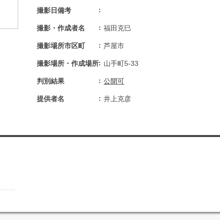
撮影日備考
撮影・作成者名
福田克巳
撮影場所市区町
芦屋市
撮影場所・作成場所
山手町5-33
判別結果
公開可
提供者名
井上克彦