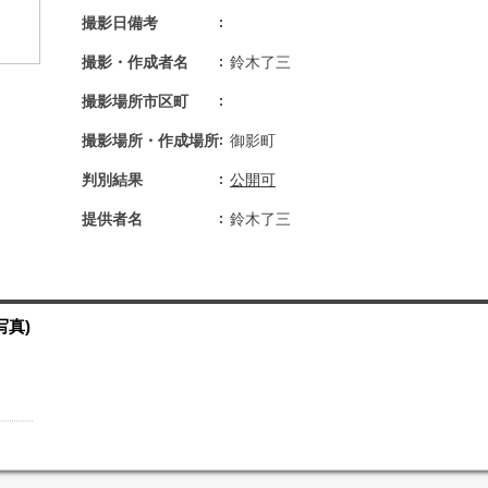
撮影日備考
撮影・作成者名
鈴木了三
撮影場所市区町
撮影場所・作成場所
御影町
判別結果
公開可
提供者名
鈴木了三
写真)