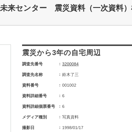
災未来センター 震災資料（一次資料）
震災から3年の自宅周辺
調査先番号
3200084
調査先名称
鈴木了三
資料番号
001002
資料詳細番号
6
資料詳細個票番号
6
メディア種別
写真資料
撮影日
1998/01/17