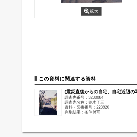
拡大
この資料に関連する資料
(震災直後からの自宅、自宅近辺の
調査先番号：3200084
調査先名称：鈴木了三
資料・図書番号：223820
判別結果：条件付可